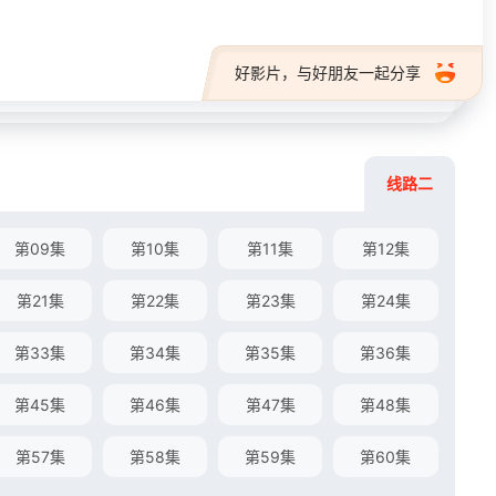
好影片，与好朋友一起分享
线路二
第09集
第10集
第11集
第12集
第21集
第22集
第23集
第24集
第33集
第34集
第35集
第36集
第45集
第46集
第47集
第48集
第57集
第58集
第59集
第60集