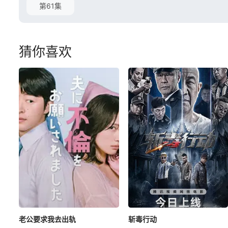
第61集
猜你喜欢
老公要求我去出轨
斩毒行动